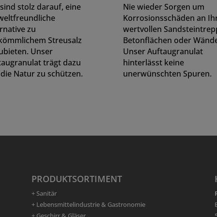
sind stolz darauf, eine
Nie wieder Sorgen um
eltfreundliche
Korrosionsschäden an Ih
rnative zu
wertvollen Sandsteintrep
kömmlichem Streusalz
Betonflächen oder Wänd
ubieten. Unser
Unser Auftaugranulat
taugranulat trägt dazu
hinterlässt keine
 die Natur zu schützen.
unerwünschten Spuren.
PRODUKTSORTIMENT
+ Sanitär
+ Lebensmittelindustrie & Gastronomie
+ Geschirr & Gläser