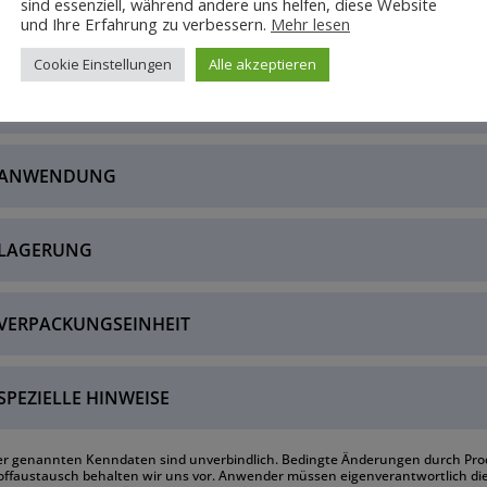
sind essenziell, während andere uns helfen, diese Website
und Ihre Erfahrung zu verbessern.
Mehr lesen
 EIGENSCHAFTEN
Cookie Einstellungen
Alle akzeptieren
 TECHNISCHE DATEN
 ANWENDUNG
 LAGERUNG
 VERPACKUNGSEINHEIT
 SPEZIELLE HINWEISE
ier genannten Kenndaten sind unverbindlich. Bedingte Änderungen durch P
ffaustausch behalten wir uns vor. Anwender müssen eigenverantwortlich die 