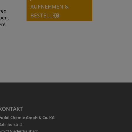
AUFNEHMEN &
ren
BESTELLEN
pen,
en!
KONTAKT
Pudol Chemie GmbH & Co. KG
Bahnhofstr. 2
57520 Niederdreisbach