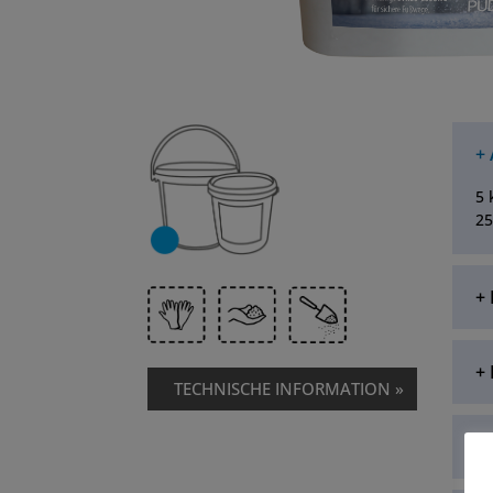
+
5 
25
+
+
TECHNISCHE INFORMATION »
+