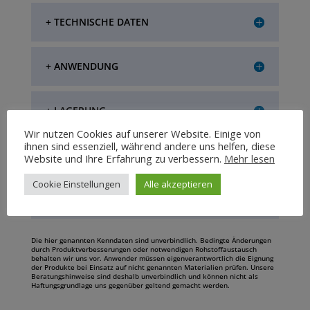
+ TECHNISCHE DATEN
+ ANWENDUNG
+ LAGERUNG
Wir nutzen Cookies auf unserer Website. Einige von
ihnen sind essenziell, während andere uns helfen, diese
+ VERPACKUNGSEINHEIT
Website und Ihre Erfahrung zu verbessern.
Mehr lesen
Cookie Einstellungen
Alle akzeptieren
+ SPEZIELLE HINWEISE
Die hier genannten Kenndaten sind unverbindlich. Bedingte Änderungen
durch Produktverbesserungen oder notwendigen Rohstoffaustausch
behalten wir uns vor. Anwender müssen eigenverantwortlich die Eignung
der Produkte bei Einsatz auf nicht genannten Materialien prüfen. Unsere
Beratungshinweise sind deshalb unverbindlich und können nicht als
Haftungsgrundlage uns gegenüber geltend gemacht werden.