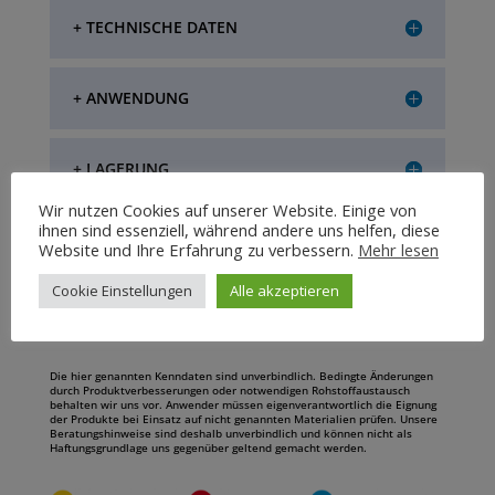
+ TECHNISCHE DATEN
+ ANWENDUNG
+ LAGERUNG
Wir nutzen Cookies auf unserer Website. Einige von
ihnen sind essenziell, während andere uns helfen, diese
+ VERPACKUNGSEINHEIT
Website und Ihre Erfahrung zu verbessern.
Mehr lesen
Cookie Einstellungen
Alle akzeptieren
+ SPEZIELLE HINWEISE
Die hier genannten Kenndaten sind unverbindlich. Bedingte Änderungen
durch Produktverbesserungen oder notwendigen Rohstoffaustausch
behalten wir uns vor. Anwender müssen eigenverantwortlich die Eignung
der Produkte bei Einsatz auf nicht genannten Materialien prüfen. Unsere
Beratungshinweise sind deshalb unverbindlich und können nicht als
Haftungsgrundlage uns gegenüber geltend gemacht werden.