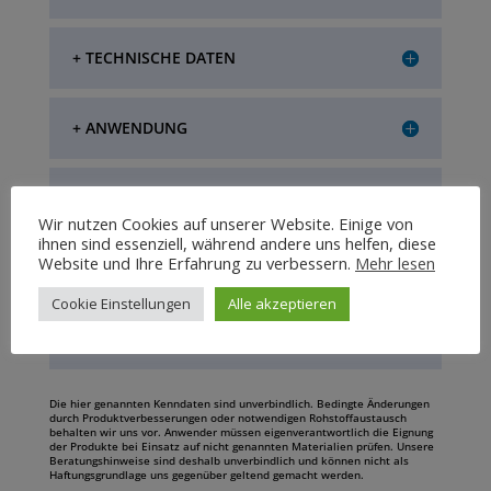
+ TECHNISCHE DATEN
+ ANWENDUNG
+ LAGERUNG
Wir nutzen Cookies auf unserer Website. Einige von
ihnen sind essenziell, während andere uns helfen, diese
Website und Ihre Erfahrung zu verbessern.
Mehr lesen
+ VERPACKUNGSEINHEIT
Cookie Einstellungen
Alle akzeptieren
+ SPEZIELLE HINWEISE
Die hier genannten Kenndaten sind unverbindlich. Bedingte Änderungen
durch Produktverbesserungen oder notwendigen Rohstoffaustausch
behalten wir uns vor. Anwender müssen eigenverantwortlich die Eignung
der Produkte bei Einsatz auf nicht genannten Materialien prüfen. Unsere
Beratungshinweise sind deshalb unverbindlich und können nicht als
Haftungsgrundlage uns gegenüber geltend gemacht werden.