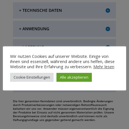
+ TECHNISCHE DATEN
+ ANWENDUNG
+ LAGERUNG
Wir nutzen Cookies auf unserer Website. Einige von
ihnen sind essenziell, während andere uns helfen, diese
+ VERPACKUNGSEINHEIT
Website und Ihre Erfahrung zu verbessern.
Mehr lesen
Cookie Einstellungen
Alle akzeptieren
+ SPEZIELLE HINWEISE
Die hier genannten Kenndaten sind unverbindlich. Bedingte Änderungen
durch Produktverbesserungen oder notwendigen Rohstoffaustausch
behalten wir uns vor. Anwender müssen eigenverantwortlich die Eignung
der Produkte bei Einsatz auf nicht genannten Materialien prüfen. Unsere
Beratungshinweise sind deshalb unverbindlich und können nicht als
Haftungsgrundlage uns gegenüber geltend gemacht werden.