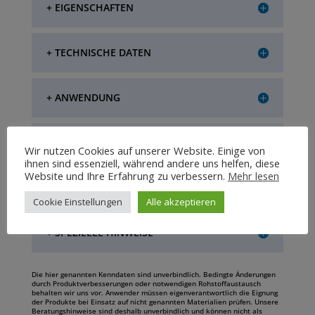
+ EIGENSCHAFTEN
+ TECHNISCHE DATEN
+ ANWENDUNG
+ LAGERUNG
Wir nutzen Cookies auf unserer Website. Einige von
ihnen sind essenziell, während andere uns helfen, diese
Website und Ihre Erfahrung zu verbessern.
Mehr lesen
+ VERPACKUNGSEINHEIT
Cookie Einstellungen
Alle akzeptieren
+ SPEZIELLE HINWEISE
Die hier genannten Kenndaten sind unverbindlich. Bedingte Änderungen
durch Produktverbesserungen oder notwendigen Rohstoffaustausch
behalten wir uns vor. Anwender müssen eigenverantwortlich die Eignung
der Produkte bei Einsatz auf nicht genannten Materialien prüfen. Unsere
Beratungshinweise sind deshalb unverbindlich und können nicht als