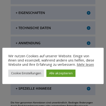
+ EIGENSCHAFTEN
+ TECHNISCHE DATEN
+ ANWENDUNG
Wir nutzen Cookies auf unserer Website. Einige von
+ LAGERUNG
ihnen sind essenziell, während andere uns helfen, diese
Website und Ihre Erfahrung zu verbessern.
Mehr lesen
Cookie Einstellungen
Alle akzeptieren
+ VERPACKUNGSEINHEIT
+ SPEZIELLE HINWEISE
Die hier genannten Kenndaten sind unverbindlich. Bedingte Änderungen
durch Produktverbesserungen oder notwendigen Rohstoffaustausch